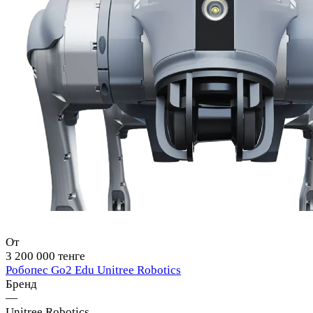
От
3 200 000 тенге
Робопес Go2 Edu Unitree Robotics
Бренд
—
Unitree Robotics