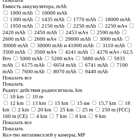
Показать
Емкость аккумулятора, mAh
1000 mAh
10000 mAh
1300 mAh
1435 mAh
1770 mAh
18000 mAh
1950 mAh
2150 mAh
2250 mAh
2250 мАч
2420 mAh
2450 mAh
2453 мАч
2590 mAh
2600 mAh
2600 мАч
29000 mAh
3000 mAh
30000 mAh
30000 mAh и 41000 mAh
3110 mAh
3500 mAh
3500 мАч
4241 mAh
4276 мАч / 62,5
Втч
5000 mAh
5200 мАч
5880 mAh
5935
mAh
6175 mAh
6654 mAh
6741 mAh
7100
mAh
7600 mAh
8070 mAh
9440 mAh
Показать все
Показать
Радиус действия радиосигнала, km
10 km
10 m
12 km
13 km
15 km
15 км
15,7 km
18
km
2 km
20 km
25 km
25 m
250 m (FCC)
160 m (CE)
4 km
7 km
8 km
9 km
Показать все
Показать
Кол-тво мегапикселей у камеры, MP