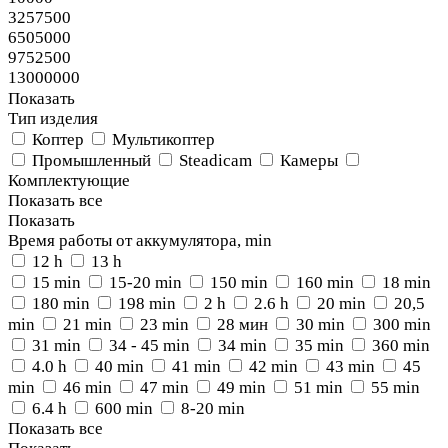
3257500
6505000
9752500
13000000
Показать
Тип изделия
Коптер
Мультикоптер
Промышленный
Steadicam
Камеры
Комплектующие
Показать все
Показать
Время работы от аккумулятора, min
12 h
13 h
15 min
15-20 min
150 min
160 min
18 min
180 min
198 min
2 h
2.6 h
20 min
20,5
min
21 min
23 min
28 мин
30 min
300 min
31 min
34 - 45 min
34 min
35 min
360 min
4.0 h
40 min
41 min
42 min
43 min
45
min
46 min
47 min
49 min
51 min
55 min
6.4 h
600 min
8-20 min
Показать все