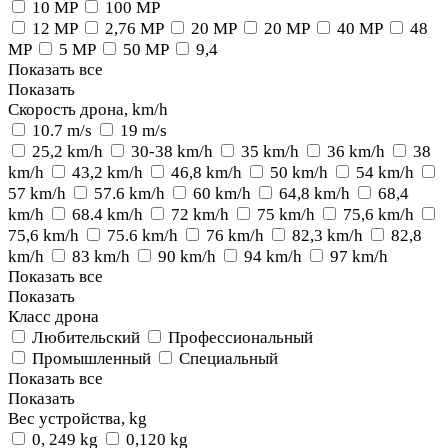
10 MP
100 MP
12 MP
2,76 MP
20 MP
20 MP
40 MP
48
MP
5 MP
50 MP
9,4
Показать все
Показать
Скорость дрона, km/h
10.7 m/s
19 m/s
25,2 km/h
30-38 km/h
35 km/h
36 km/h
38
km/h
43,2 km/h
46,8 km/h
50 km/h
54 km/h
57 km/h
57.6 km/h
60 km/h
64,8 km/h
68,4
km/h
68.4 km/h
72 km/h
75 km/h
75,6 km/h
75,6 km/h
75.6 km/h
76 km/h
82,3 km/h
82,8
km/h
83 km/h
90 km/h
94 km/h
97 km/h
Показать все
Показать
Класс дрона
Любительский
Профессиональный
Промышленный
Специальный
Показать все
Показать
Вес устройства, kg
0, 249 kg
0,120 kg