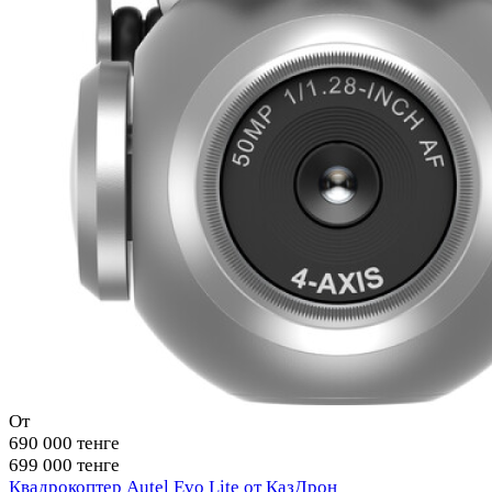
От
690 000 тенге
699 000 тенге
Квадрокоптер Autel Evo Lite от КазДрон