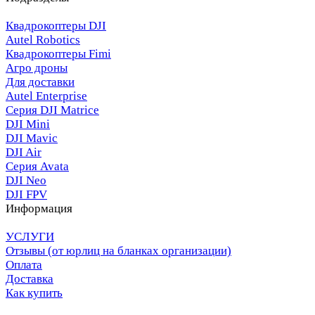
Квадрокоптеры DJI
Autel Robotics
Квадрокоптеры Fimi
Агро дроны
Для доставки
Autel Enterprise
Серия DJI Matrice
DJI Mini
DJI Mavic
DJI Air
Серия Avata
DJI Neo
DJI FPV
Информация
УСЛУГИ
Отзывы (от юрлиц на бланках организации)
Оплата
Доставка
Как купить