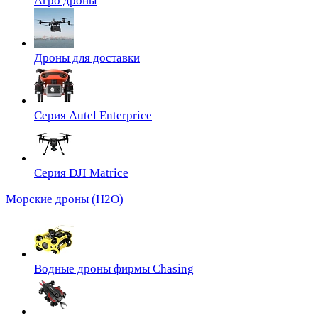
Агро дроны
Дроны для доставки
Серия Autel Enterprice
Серия DJI Matrice
Морские дроны (H2O)
Водные дроны фирмы Chasing