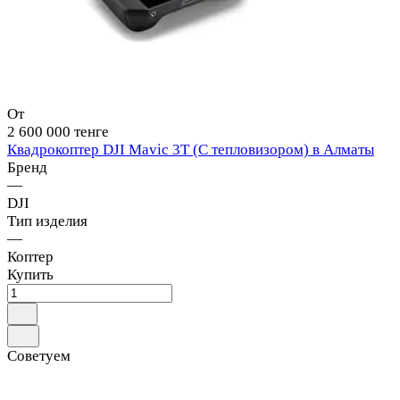
От
2 600 000 тенге
Квадрокоптер DJI Mavic 3T (С тепловизором) в Алматы
Бренд
—
DJI
Тип изделия
—
Коптер
Купить
Советуем