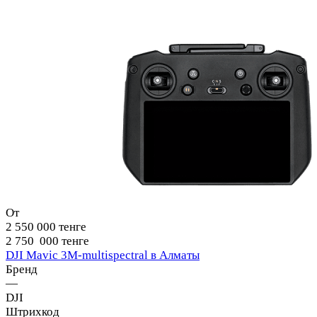
От
2 550 000 тенге
2 750 000 тенге
DJI Mavic 3M-multispectral в Алматы
Бренд
—
DJI
Штрихкод