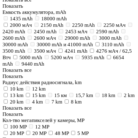
Показать
Емкость аккумулятора, mAh
1435 mAh
18000 mAh
2000 мАч
2150 mAh
2250 mAh
2250 мАч
2420 mAh
2450 mAh
2453 мАч
2590 mAh
2600 mAh
2600 мАч
29000 mAh
3000 mAh
30000 mAh
30000 mAh и 41000 mAh
3110 mAh
3500 mAh
3500 мАч
4241 mAh
4276 мАч / 62,5
Втч
5000 mAh
5200 мАч
5935 mAh
6654
mAh
9440 mAh
Показать все
Показать
Радиус действия радиосигнала, km
10 km
12 km
13 km
15 km
15 км
15,7 km
18 km
2 km
20 km
4 km
7 km
8 km
Показать все
Показать
Кол-тво мегапикселей у камеры, MP
100 MP
12 MP
20 MP
20 MP
48 MP
5 MP