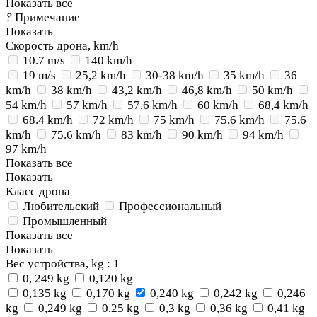
Показать все
?
Примечание
Показать
Скорость дрона, km/h
10.7 m/s
140 km/h
19 m/s
25,2 km/h
30-38 km/h
35 km/h
36
km/h
38 km/h
43,2 km/h
46,8 km/h
50 km/h
54 km/h
57 km/h
57.6 km/h
60 km/h
68,4 km/h
68.4 km/h
72 km/h
75 km/h
75,6 km/h
75,6
km/h
75.6 km/h
83 km/h
90 km/h
94 km/h
97 km/h
Показать все
Показать
Класс дрона
Любительский
Профессиональный
Промышленный
Показать все
Показать
Вес устройства, kg
: 1
0, 249 kg
0,120 kg
0,135 kg
0,170 kg
0,240 kg
0,242 kg
0,246
kg
0,249 kg
0,25 kg
0,3 kg
0,36 kg
0,41 kg