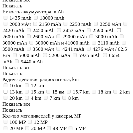
Показать
Емкость аккумулятора, mAh
1435 mAh
18000 mAh
2000 мАч
2150 mAh
2250 mAh
2250 мАч
2420 mAh
2450 mAh
2453 мАч
2590 mAh
2600 mAh
2600 мАч
29000 mAh
3000 mAh
30000 mAh
30000 mAh и 41000 mAh
3110 mAh
3500 mAh
3500 мАч
4241 mAh
4276 мАч / 62,5
Втч
5000 mAh
5200 мАч
5935 mAh
6654
mAh
9440 mAh
Показать все
Показать
Радиус действия радиосигнала, km
10 km
12 km
13 km
15 km
15 км
15,7 km
18 km
2 km
20 km
4 km
7 km
8 km
Показать все
Показать
Кол-тво мегапикселей у камеры, MP
100 MP
12 MP
20 MP
20 MP
48 MP
5 MP