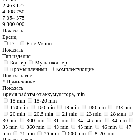
2 463 125
4 908 750
7 354 375
9 800 000
Показать
Бренд
DJI
Free Vision
Показать
Тип изделия
Коптер
Мультикоптер
Промышленный
Комплектующие
Показать все
?
Примечание
Показать
Время работы от аккумулятора, min
15 min
15-20 min
150 min
160 min
18 min
180 min
198 min
20 min
20,5 min
21 min
23 min
28 мин
30 min
300 min
31 min
34 - 45 min
34 min
35 min
360 min
43 min
45 min
46 min
47
min
51 min
55 min
600 min
8-20 min
Показать все