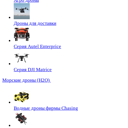
Агро дроны
Дроны для доставки
Серия Autel Enterprice
Серия DJI Matrice
Морские дроны (H2O)
Водные дроны фирмы Chasing