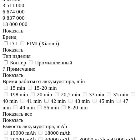
3 511 000
6 674 000
9 837 000
13 000 000
Показать
Бренд
DJI
FIMI (Xiaomi)
Показать
Тип изделия
Коптер
Промышленный
?
Примечание
Показать
Время работы от аккумулятора, min
15 min
15-20 min
198 min
20 min
20,5 min
33 min
35 min
40 min
41 min
42 min
43 min
45 min
47
min
49 min
55 min
8-20 min
Показать все
Показать
Емкость аккумулятора, mAh
10000 mAh
18000 mAh
29000 mAh
30000 mAh
30000 mAh и 41000 mAh