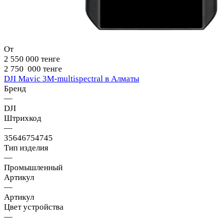
От
2 550 000 тенге
2 750 000 тенге
DJI Mavic 3M-multispectral в Алматы
Бренд
—
DJI
Штрихкод
—
35646754745
Тип изделия
—
Промышленный
Артикул
—
Артикул
Цвет устройства
—