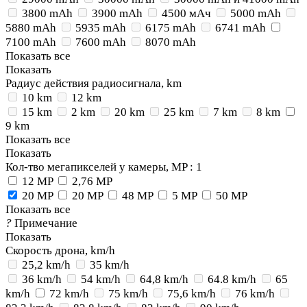
3800 mAh
3900 mAh
4500 мАч
5000 mAh
5880 mAh
5935 mAh
6175 mAh
6741 mAh
7100 mAh
7600 mAh
8070 mAh
Показать все
Показать
Радиус действия радиосигнала, km
10 km
12 km
15 km
2 km
20 km
25 km
7 km
8 km
9 km
Показать все
Показать
Кол-тво мегапикселей у камеры, MP
: 1
12 MP
2,76 MP
20 MP
20 MP
48 MP
5 MP
50 MP
Показать все
?
Примечание
Показать
Скорость дрона, km/h
25,2 km/h
35 km/h
36 km/h
54 km/h
64,8 km/h
64.8 km/h
65
km/h
72 km/h
75 km/h
75,6 km/h
76 km/h