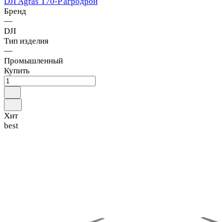
DJI Agras T70-P агродрон
Бренд
—
DJI
Тип изделия
—
Промышленный
Купить
Хит
best