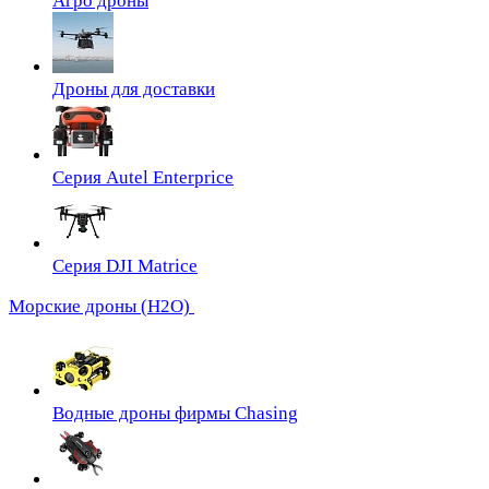
Агро дроны
Дроны для доставки
Серия Autel Enterprice
Серия DJI Matrice
Морские дроны (H2O)
Водные дроны фирмы Chasing