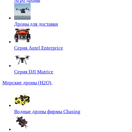
Агро дроны
Дроны для доставки
Серия Autel Enterprice
Серия DJI Matrice
Морские дроны (H2O)
Водные дроны фирмы Chasing