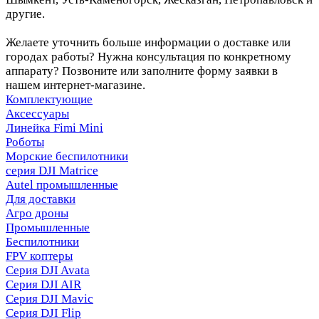
другие.
Желаете уточнить больше информации о доставке или
городах работы? Нужна консультация по конкретному
аппарату? Позвоните или заполните форму заявки в
нашем интернет-магазине.
Комплектующие
Аксессуары
Линейка Fimi Mini
Роботы
Морские беспилотники
серия DJI Matrice
Autel промышленные
Для доставки
Агро дроны
Промышленные
Беспилотники
FPV коптеры
Серия DJI Avata
Серия DJI AIR
Серия DJI Mavic
Серия DJI Flip