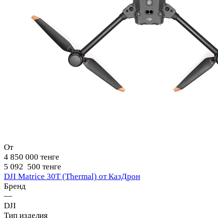
От
4 850 000 тенге
5 092 500 тенге
DJI Matrice 30T (Thermal) от КазДрон
Бренд
—
DJI
Тип изделия