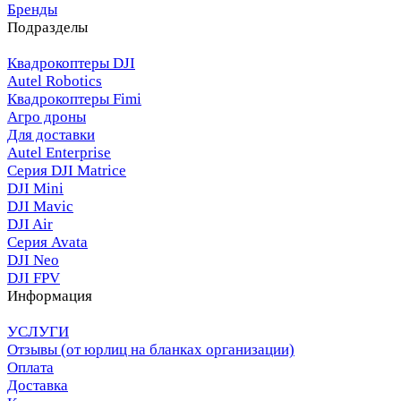
Бренды
Подразделы
Квадрокоптеры DJI
Autel Robotics
Квадрокоптеры Fimi
Агро дроны
Для доставки
Autel Enterprise
Серия DJI Matrice
DJI Mini
DJI Mavic
DJI Air
Серия Avata
DJI Neo
DJI FPV
Информация
УСЛУГИ
Отзывы (от юрлиц на бланках организации)
Оплата
Доставка