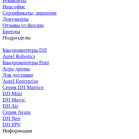
Реквизиты
Наш офис
Сертификаты, лицензии
Документы
Отзывы от физлиц
Бренды
Подразделы
Квадрокоптеры DJI
Autel Robotics
Квадрокоптеры Fimi
Агро дроны
Для доставки
Autel Enterprise
Серия DJI Matrice
DJI Mini
DJI Mavic
DJI Air
Серия Avata
DJI Neo
DJI FPV
Информация