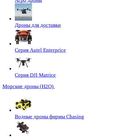
Агро дроны
Дроны для доставки
Серия Autel Enterprice
Серия DJI Matrice
Морские дроны (H2O)
Водные дроны фирмы Chasing