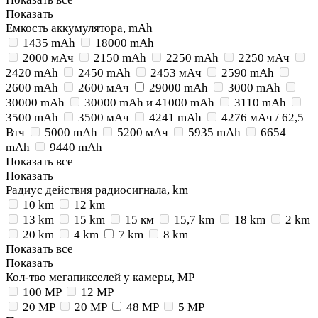
Показать
Емкость аккумулятора, mAh
1435 mAh
18000 mAh
2000 мАч
2150 mAh
2250 mAh
2250 мАч
2420 mAh
2450 mAh
2453 мАч
2590 mAh
2600 mAh
2600 мАч
29000 mAh
3000 mAh
30000 mAh
30000 mAh и 41000 mAh
3110 mAh
3500 mAh
3500 мАч
4241 mAh
4276 мАч / 62,5
Втч
5000 mAh
5200 мАч
5935 mAh
6654
mAh
9440 mAh
Показать все
Показать
Радиус действия радиосигнала, km
10 km
12 km
13 km
15 km
15 км
15,7 km
18 km
2 km
20 km
4 km
7 km
8 km
Показать все
Показать
Кол-тво мегапикселей у камеры, MP
100 MP
12 MP
20 MP
20 MP
48 MP
5 MP