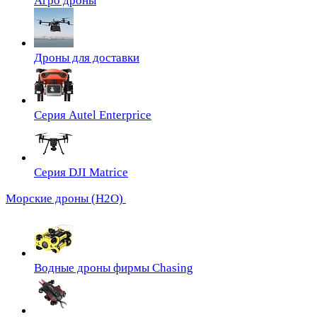
Агро дроны
Дроны для доставки
Серия Autel Enterprice
Серия DJI Matrice
Морские дроны (H2O)
Водные дроны фирмы Chasing