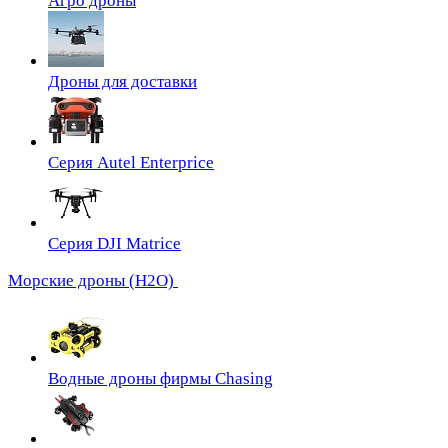
Агро дроны
Дроны для доставки
Серия Autel Enterprice
Серия DJI Matrice
Морские дроны (H2O)
Водные дроны фирмы Chasing