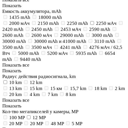
Показать
Емкость аккумулятора, mAh
1435 mAh
18000 mAh
2000 мАч
2150 mAh
2250 mAh
2250 мАч
2420 mAh
2450 mAh
2453 мАч
2590 mAh
2600 mAh
2600 мАч
29000 mAh
3000 mAh
30000 mAh
30000 mAh и 41000 mAh
3110 mAh
3500 mAh
3500 мАч
4241 mAh
4276 мАч / 62,5
Втч
5000 mAh
5200 мАч
5935 mAh
6654
mAh
9440 mAh
Показать все
Показать
Радиус действия радиосигнала, km
10 km
12 km
13 km
15 km
15 км
15,7 km
18 km
2 km
20 km
4 km
7 km
8 km
Показать все
Показать
Кол-тво мегапикселей у камеры, MP
100 MP
12 MP
20 MP
20 MP
48 MP
5 MP