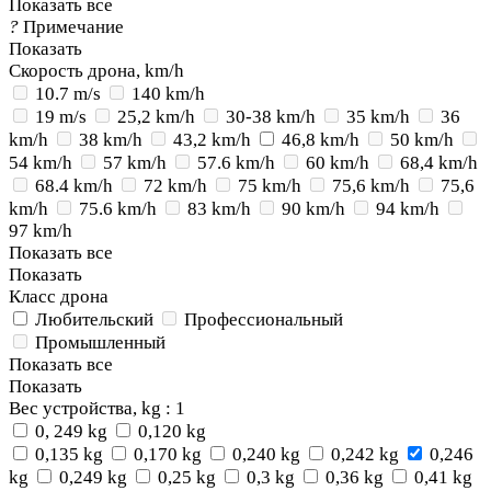
Показать все
?
Примечание
Показать
Скорость дрона, km/h
10.7 m/s
140 km/h
19 m/s
25,2 km/h
30-38 km/h
35 km/h
36
km/h
38 km/h
43,2 km/h
46,8 km/h
50 km/h
54 km/h
57 km/h
57.6 km/h
60 km/h
68,4 km/h
68.4 km/h
72 km/h
75 km/h
75,6 km/h
75,6
km/h
75.6 km/h
83 km/h
90 km/h
94 km/h
97 km/h
Показать все
Показать
Класс дрона
Любительский
Профессиональный
Промышленный
Показать все
Показать
Вес устройства, kg
: 1
0, 249 kg
0,120 kg
0,135 kg
0,170 kg
0,240 kg
0,242 kg
0,246
kg
0,249 kg
0,25 kg
0,3 kg
0,36 kg
0,41 kg