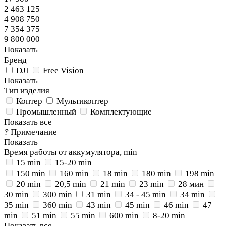
2 463 125
4 908 750
7 354 375
9 800 000
Показать
Бренд
DJI
Free Vision
Показать
Тип изделия
Коптер
Мультикоптер
Промышленный
Комплектующие
Показать все
?
Примечание
Показать
Время работы от аккумулятора, min
15 min
15-20 min
150 min
160 min
18 min
180 min
198 min
20 min
20,5 min
21 min
23 min
28 мин
30 min
300 min
31 min
34 - 45 min
34 min
35 min
360 min
43 min
45 min
46 min
47
min
51 min
55 min
600 min
8-20 min
Показать все