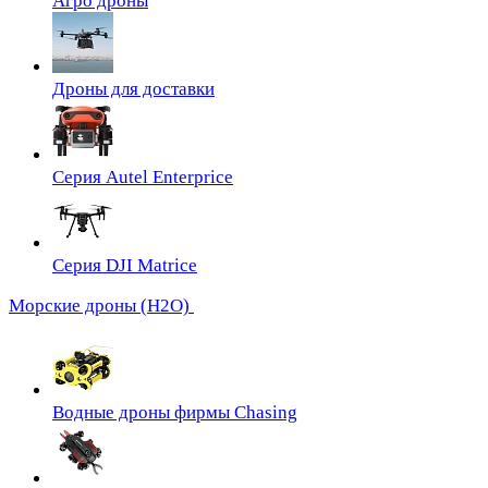
Агро дроны
Дроны для доставки
Серия Autel Enterprice
Серия DJI Matrice
Морские дроны (H2O)
Водные дроны фирмы Chasing