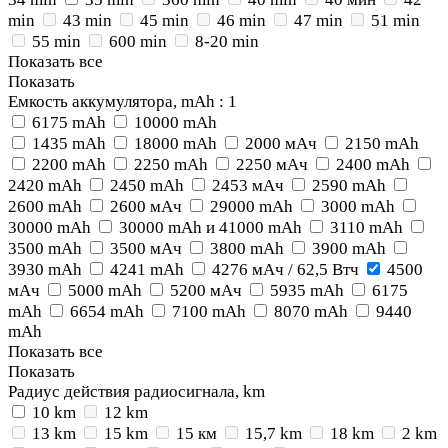
min
43 min
45 min
46 min
47 min
51 min
55 min
600 min
8-20 min
Показать все
Показать
Емкость аккумулятора, mAh
: 1
6175 mAh
10000 mAh
1435 mAh
18000 mAh
2000 мАч
2150 mAh
2200 mAh
2250 mAh
2250 мАч
2400 mAh
2420 mAh
2450 mAh
2453 мАч
2590 mAh
2600 mAh
2600 мАч
29000 mAh
3000 mAh
30000 mAh
30000 mAh и 41000 mAh
3110 mAh
3500 mAh
3500 мАч
3800 mAh
3900 mAh
3930 mAh
4241 mAh
4276 мАч / 62,5 Втч
4500
мАч
5000 mAh
5200 мАч
5935 mAh
6175
mAh
6654 mAh
7100 mAh
8070 mAh
9440
mAh
Показать все
Показать
Радиус действия радиосигнала, km
10 km
12 km
13 km
15 km
15 км
15,7 km
18 km
2 km