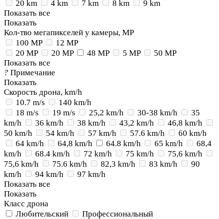
20 km
4 km
7 km
8 km
9 km
Показать все
Показать
Кол-тво мегапикселей у камеры, MP
100 MP
12 MP
20 MP
20 MP
48 MP
5 MP
50 MP
Показать все
?
Примечание
Показать
Скорость дрона, km/h
10.7 m/s
140 km/h
18 m/s
19 m/s
25,2 km/h
30-38 km/h
35
km/h
36 km/h
38 km/h
43,2 km/h
46,8 km/h
50 km/h
54 km/h
57 km/h
57.6 km/h
60 km/h
64 km/h
64,8 km/h
64.8 km/h
65 km/h
68,4
km/h
68.4 km/h
72 km/h
75 km/h
75,6 km/h
75,6 km/h
75.6 km/h
82,3 km/h
83 km/h
90
km/h
94 km/h
97 km/h
Показать все
Показать
Класс дрона
Любительский
Профессиональный