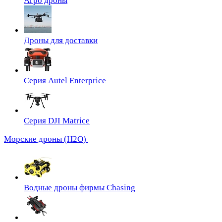
Агро дроны
Дроны для доставки
Серия Autel Enterprice
Серия DJI Matrice
Морские дроны (H2O)
Водные дроны фирмы Chasing