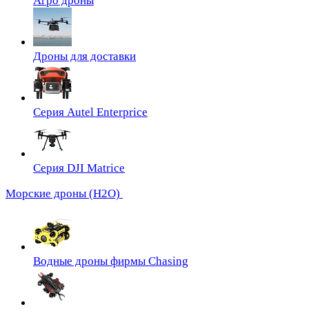
Агро дроны
Дроны для доставки
Серия Autel Enterprice
Серия DJI Matrice
Морские дроны (H2O)
Водные дроны фирмы Chasing