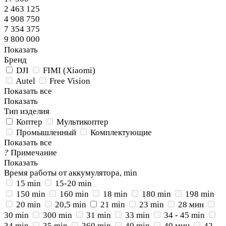
2 463 125
4 908 750
7 354 375
9 800 000
Показать
Бренд
DJI
FIMI (Xiaomi)
Autel
Free Vision
Показать все
Показать
Тип изделия
Коптер
Мультикоптер
Промышленный
Комплектующие
Показать все
?
Примечание
Показать
Время работы от аккумулятора, min
15 min
15-20 min
150 min
160 min
18 min
180 min
198 min
20 min
20,5 min
21 min
23 min
28 мин
30 min
300 min
31 min
33 min
34 - 45 min
34 min
35 min
360 min
40 min
40 мин
42