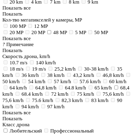
20 km
4 km
7 km
8 km
9 km
Показать все
Показать
Кол-тво мегапикселей у камеры, MP
100 MP
12 MP
20 MP
20 MP
48 MP
5 MP
50 MP
Показать все
?
Примечание
Показать
Скорость дрона, km/h
10.7 m/s
140 km/h
18 m/s
19 m/s
25,2 km/h
30-38 km/h
35
km/h
36 km/h
38 km/h
43,2 km/h
46,8 km/h
50 km/h
54 km/h
57 km/h
57.6 km/h
60 km/h
64 km/h
64,8 km/h
64.8 km/h
65 km/h
68,4
km/h
68.4 km/h
72 km/h
75 km/h
75,6 km/h
75,6 km/h
75.6 km/h
82,3 km/h
83 km/h
90
km/h
94 km/h
97 km/h
Показать все
Показать
Класс дрона
Любительский
Профессиональный