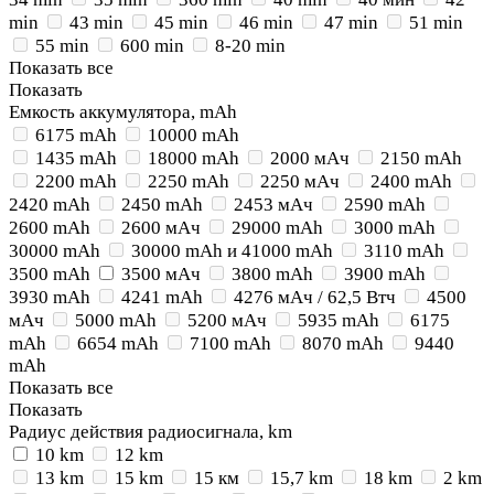
min
43 min
45 min
46 min
47 min
51 min
55 min
600 min
8-20 min
Показать все
Показать
Емкость аккумулятора, mAh
6175 mAh
10000 mAh
1435 mAh
18000 mAh
2000 мАч
2150 mAh
2200 mAh
2250 mAh
2250 мАч
2400 mAh
2420 mAh
2450 mAh
2453 мАч
2590 mAh
2600 mAh
2600 мАч
29000 mAh
3000 mAh
30000 mAh
30000 mAh и 41000 mAh
3110 mAh
3500 mAh
3500 мАч
3800 mAh
3900 mAh
3930 mAh
4241 mAh
4276 мАч / 62,5 Втч
4500
мАч
5000 mAh
5200 мАч
5935 mAh
6175
mAh
6654 mAh
7100 mAh
8070 mAh
9440
mAh
Показать все
Показать
Радиус действия радиосигнала, km
10 km
12 km
13 km
15 km
15 км
15,7 km
18 km
2 km