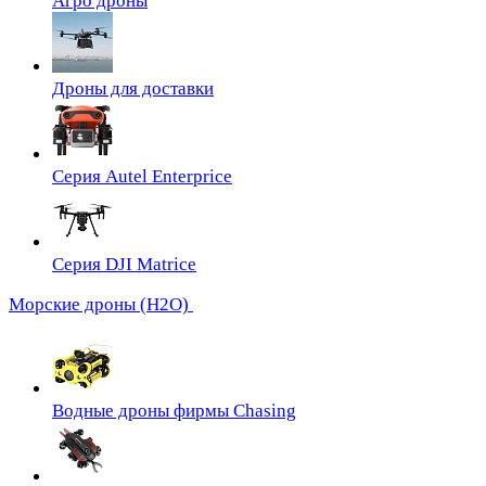
Агро дроны
Дроны для доставки
Серия Autel Enterprice
Серия DJI Matrice
Морские дроны (H2O)
Водные дроны фирмы Chasing