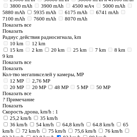
3800 mAh
3900 mAh
4500 мАч
5000 mAh
5880 mAh
5935 mAh
6175 mAh
6741 mAh
7100 mAh
7600 mAh
8070 mAh
Показать все
Показать
Радиус действия радиосигнала, km
10 km
12 km
15 km
2 km
20 km
25 km
7 km
8 km
9 km
Показать все
Показать
Кол-тво мегапикселей у камеры, MP
12 MP
2,76 MP
20 MP
20 MP
48 MP
5 MP
50 MP
Показать все
?
Примечание
Показать
Скорость дрона, km/h
: 1
25,2 km/h
35 km/h
36 km/h
54 km/h
64,8 km/h
64.8 km/h
65
km/h
72 km/h
75 km/h
75,6 km/h
76 km/h