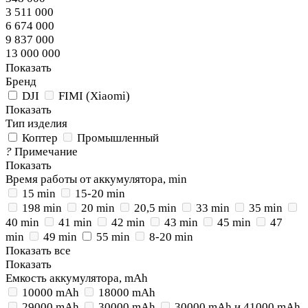
3 511 000
6 674 000
9 837 000
13 000 000
Показать
Бренд
DJI
FIMI (Xiaomi)
Показать
Тип изделия
Коптер
Промышленный
?
Примечание
Показать
Время работы от аккумулятора, min
15 min
15-20 min
198 min
20 min
20,5 min
33 min
35 min
40 min
41 min
42 min
43 min
45 min
47
min
49 min
55 min
8-20 min
Показать все
Показать
Емкость аккумулятора, mAh
10000 mAh
18000 mAh
29000 mAh
30000 mAh
30000 mAh и 41000 mAh