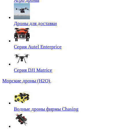
Агро дроны
Дроны для доставки
Серия Autel Enterprice
Серия DJI Matrice
Морские дроны (H2O)
Водные дроны фирмы Chasing