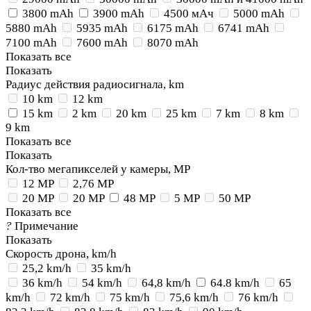
3800 mAh
3900 mAh
4500 мАч
5000 mAh
5880 mAh
5935 mAh
6175 mAh
6741 mAh
7100 mAh
7600 mAh
8070 mAh
Показать все
Показать
Радиус действия радиосигнала, km
10 km
12 km
15 km
2 km
20 km
25 km
7 km
8 km
9 km
Показать все
Показать
Кол-тво мегапикселей у камеры, MP
12 MP
2,76 MP
20 MP
20 MP
48 MP
5 MP
50 MP
Показать все
?
Примечание
Показать
Скорость дрона, km/h
25,2 km/h
35 km/h
36 km/h
54 km/h
64,8 km/h
64.8 km/h
65
km/h
72 km/h
75 km/h
75,6 km/h
76 km/h