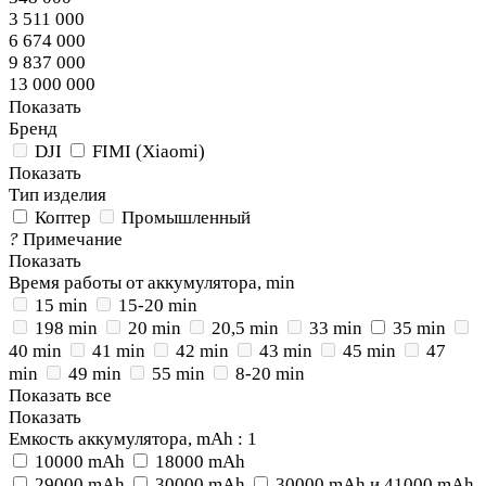
3 511 000
6 674 000
9 837 000
13 000 000
Показать
Бренд
DJI
FIMI (Xiaomi)
Показать
Тип изделия
Коптер
Промышленный
?
Примечание
Показать
Время работы от аккумулятора, min
15 min
15-20 min
198 min
20 min
20,5 min
33 min
35 min
40 min
41 min
42 min
43 min
45 min
47
min
49 min
55 min
8-20 min
Показать все
Показать
Емкость аккумулятора, mAh
: 1
10000 mAh
18000 mAh
29000 mAh
30000 mAh
30000 mAh и 41000 mAh