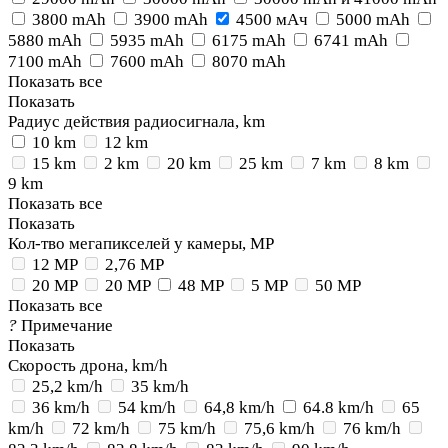
3800 mAh
3900 mAh
4500 мАч
5000 mAh
5880 mAh
5935 mAh
6175 mAh
6741 mAh
7100 mAh
7600 mAh
8070 mAh
Показать все
Показать
Радиус действия радиосигнала, km
10 km
12 km
15 km
2 km
20 km
25 km
7 km
8 km
9 km
Показать все
Показать
Кол-тво мегапикселей у камеры, MP
12 MP
2,76 MP
20 MP
20 MP
48 MP
5 MP
50 MP
Показать все
?
Примечание
Показать
Скорость дрона, km/h
25,2 km/h
35 km/h
36 km/h
54 km/h
64,8 km/h
64.8 km/h
65
km/h
72 km/h
75 km/h
75,6 km/h
76 km/h