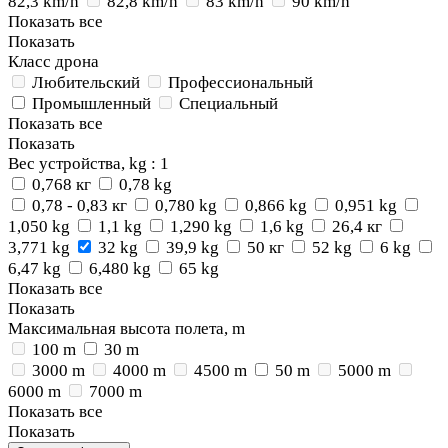
82,3 km/h
82,8 km/h
83 km/h
90 km/h
Показать все
Показать
Класс дрона
Любительский
Профессиональный
Промышленный
Специальный
Показать все
Показать
Вес устройства, kg
: 1
0,768 кг
0,78 kg
0,78 - 0,83 кг
0,780 kg
0,866 kg
0,951 kg
1,050 kg
1,1 kg
1,290 kg
1,6 kg
26,4 кг
3,771 kg
32 kg
39,9 kg
50 кг
52 kg
6 kg
6,47 kg
6,480 kg
65 kg
Показать все
Показать
Максимальная высота полета, m
100 m
30 m
3000 m
4000 m
4500 m
50 m
5000 m
6000 m
7000 m
Показать все
Показать