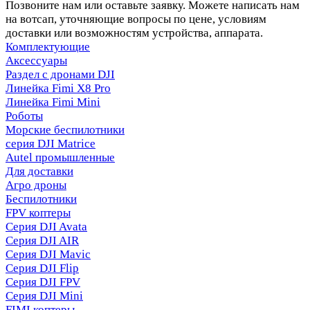
Позвоните нам или оставьте заявку. Можете написать нам
на вотсап, уточняющие вопросы по цене, условиям
доставки или возможностям устройства, аппарата.
Комплектующие
Аксессуары
Раздел с дронами DJI
Линейка Fimi X8 Pro
Линейка Fimi Mini
Роботы
Морские беспилотники
серия DJI Matrice
Autel промышленные
Для доставки
Агро дроны
Беспилотники
FPV коптеры
Серия DJI Avata
Серия DJI AIR
Серия DJI Mavic
Серия DJI Flip
Серия DJI FPV
Серия DJI Mini
FIMI коптеры