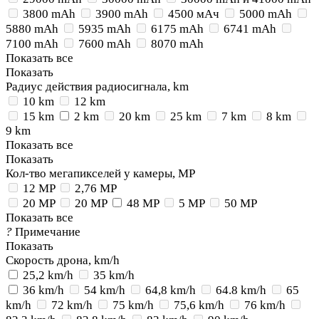
3800 mAh
3900 mAh
4500 мАч
5000 mAh
5880 mAh
5935 mAh
6175 mAh
6741 mAh
7100 mAh
7600 mAh
8070 mAh
Показать все
Показать
Радиус действия радиосигнала, km
10 km
12 km
15 km
2 km
20 km
25 km
7 km
8 km
9 km
Показать все
Показать
Кол-тво мегапикселей у камеры, MP
12 MP
2,76 MP
20 MP
20 MP
48 MP
5 MP
50 MP
Показать все
?
Примечание
Показать
Скорость дрона, km/h
25,2 km/h
35 km/h
36 km/h
54 km/h
64,8 km/h
64.8 km/h
65
km/h
72 km/h
75 km/h
75,6 km/h
76 km/h