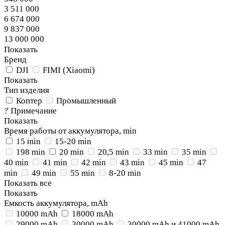
3 511 000
6 674 000
9 837 000
13 000 000
Показать
Бренд
DJI
FIMI (Xiaomi)
Показать
Тип изделия
Коптер
Промышленный
?
Примечание
Показать
Время работы от аккумулятора, min
15 min
15-20 min
198 min
20 min
20,5 min
33 min
35 min
40 min
41 min
42 min
43 min
45 min
47
min
49 min
55 min
8-20 min
Показать все
Показать
Емкость аккумулятора, mAh
10000 mAh
18000 mAh
29000 mAh
30000 mAh
30000 mAh и 41000 mAh