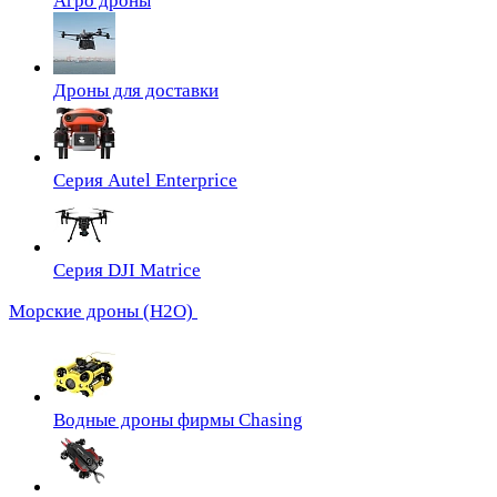
Агро дроны
Дроны для доставки
Серия Autel Enterprice
Серия DJI Matrice
Морские дроны (H2O)
Водные дроны фирмы Chasing