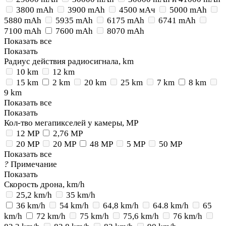
3800 mAh
3900 mAh
4500 мАч
5000 mAh
5880 mAh
5935 mAh
6175 mAh
6741 mAh
7100 mAh
7600 mAh
8070 mAh
Показать все
Показать
Радиус действия радиосигнала, km
10 km
12 km
15 km
2 km
20 km
25 km
7 km
8 km
9 km
Показать все
Показать
Кол-тво мегапикселей у камеры, MP
12 MP
2,76 MP
20 MP
20 MP
48 MP
5 MP
50 MP
Показать все
?
Примечание
Показать
Скорость дрона, km/h
25,2 km/h
35 km/h
36 km/h
54 km/h
64,8 km/h
64.8 km/h
65
km/h
72 km/h
75 km/h
75,6 km/h
76 km/h