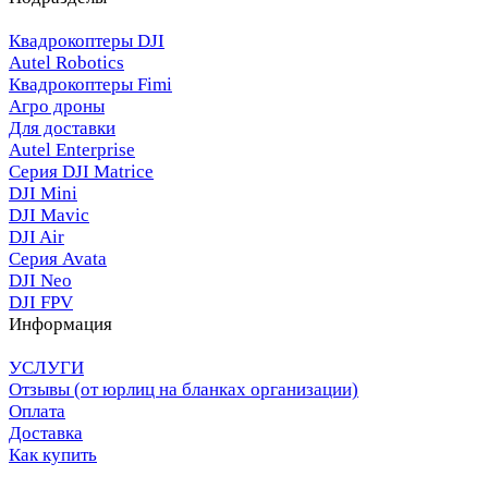
Квадрокоптеры DJI
Autel Robotics
Квадрокоптеры Fimi
Агро дроны
Для доставки
Autel Enterprise
Серия DJI Matrice
DJI Mini
DJI Mavic
DJI Air
Серия Avata
DJI Neo
DJI FPV
Информация
УСЛУГИ
Отзывы (от юрлиц на бланках организации)
Оплата
Доставка
Как купить