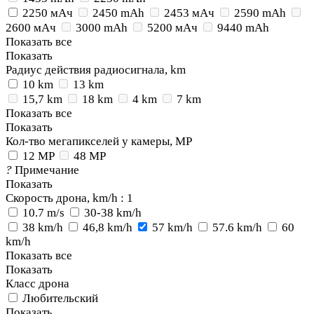
2250 мАч
2450 mAh
2453 мАч
2590 mAh
2600 мАч
3000 mAh
5200 мАч
9440 mAh
Показать все
Показать
Радиус действия радиосигнала, km
10 km
13 km
15,7 km
18 km
4 km
7 km
Показать все
Показать
Кол-тво мегапикселей у камеры, MP
12 MP
48 MP
?
Примечание
Показать
Скорость дрона, km/h
: 1
10.7 m/s
30-38 km/h
38 km/h
46,8 km/h
57 km/h
57.6 km/h
60
km/h
Показать все
Показать
Класс дрона
Любительский
Показать