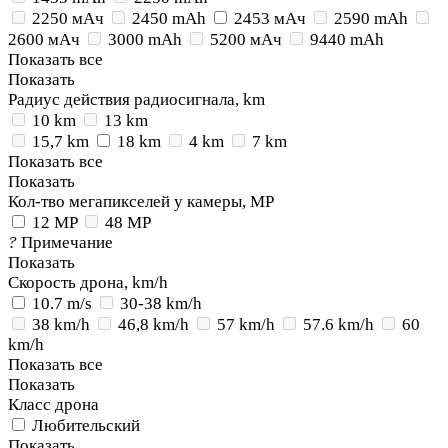
2250 мАч
2450 mAh
2453 мАч
2590 mAh
2600 мАч
3000 mAh
5200 мАч
9440 mAh
Показать все
Показать
Радиус действия радиосигнала, km
10 km
13 km
15,7 km
18 km
4 km
7 km
Показать все
Показать
Кол-тво мегапикселей у камеры, MP
12 MP
48 MP
?
Примечание
Показать
Скорость дрона, km/h
10.7 m/s
30-38 km/h
38 km/h
46,8 km/h
57 km/h
57.6 km/h
60
km/h
Показать все
Показать
Класс дрона
Любительский
Показать