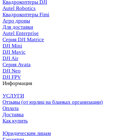
Квадрокоптеры DJI
Autel Robotics
Квадрокоптеры Fimi
Агро дроны
Для доставки
Autel Enterprise
Серия DJI Matrice
DJI Mini
DJI Mavic
DJI Air
Серия Avata
DJI Neo
DJI FPV
Информация
УСЛУГИ
Отзывы (от юрлиц на бланках организации)
Оплата
Доставка
Как купить
Юридическим лицам
Гарантии