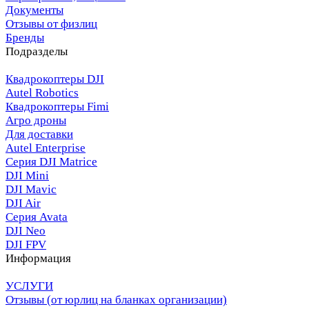
Документы
Отзывы от физлиц
Бренды
Подразделы
Квадрокоптеры DJI
Autel Robotics
Квадрокоптеры Fimi
Агро дроны
Для доставки
Autel Enterprise
Серия DJI Matrice
DJI Mini
DJI Mavic
DJI Air
Серия Avata
DJI Neo
DJI FPV
Информация
УСЛУГИ
Отзывы (от юрлиц на бланках организации)