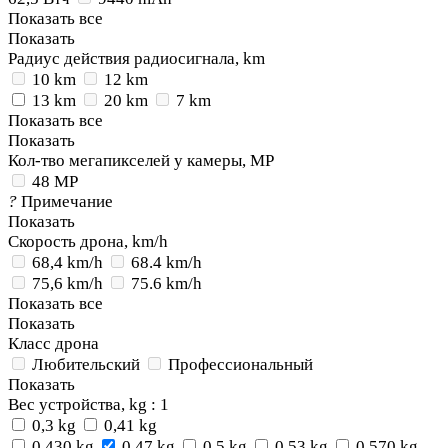
Показать все
Показать
Радиус действия радиосигнала, km
10 km
12 km
13 km
20 km
7 km
Показать все
Показать
Кол-тво мегапикселей у камеры, MP
48 MP
?
Примечание
Показать
Скорость дрона, km/h
68,4 km/h
68.4 km/h
75,6 km/h
75.6 km/h
Показать все
Показать
Класс дрона
Любительский
Профессиональный
Показать
Вес устройства, kg
: 1
0,3 kg
0,41 kg
0,430 kg
0,47 kg
0,5 kg
0,53 kg
0,570 kg