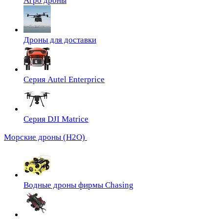
Агро дроны
Дроны для доставки
Серия Autel Enterprice
Серия DJI Matrice
Морские дроны (H2O)
Водные дроны фирмы Chasing