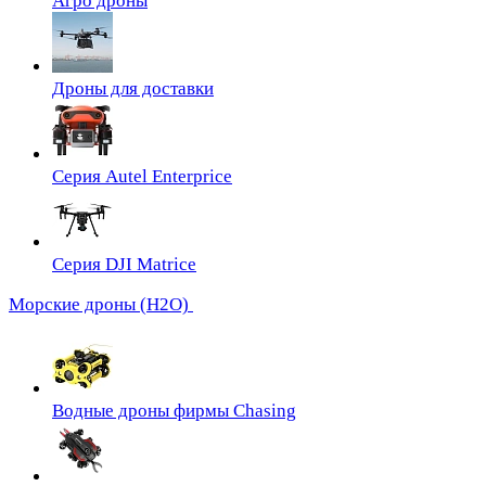
Агро дроны
Дроны для доставки
Серия Autel Enterprice
Серия DJI Matrice
Морские дроны (H2O)
Водные дроны фирмы Chasing