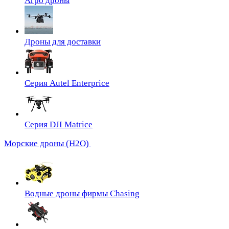
Агро дроны
Дроны для доставки
Серия Autel Enterprice
Серия DJI Matrice
Морские дроны (H2O)
Водные дроны фирмы Chasing