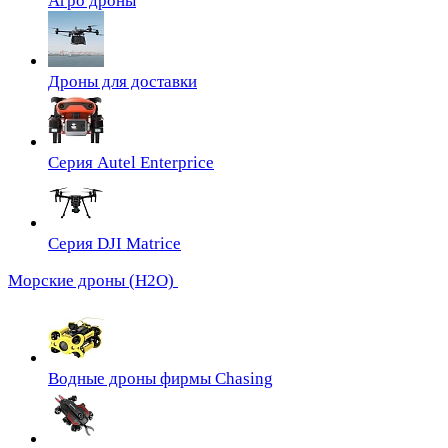
Агро дроны
Дроны для доставки
Серия Autel Enterprice
Серия DJI Matrice
Морские дроны (H2O)
Водные дроны фирмы Chasing